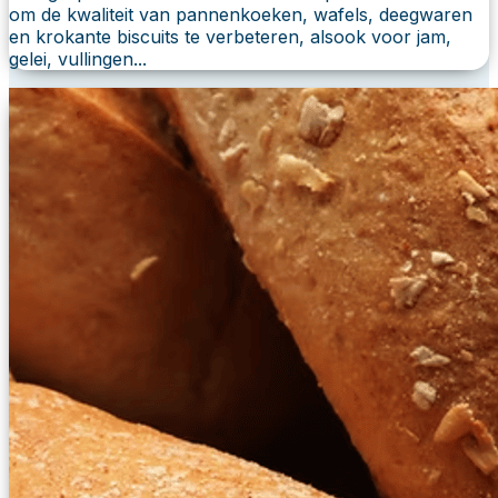
om de kwaliteit van pannenkoeken, wafels, deegwaren
en krokante biscuits te verbeteren, alsook voor jam,
gelei, vullingen...